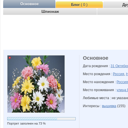
Основное
Блог
( 0 )
Др
Шпионаж
Основное
Дата рождения :
31 Октяб
Место рождения :
Россия
,
Н
Место нахождения :
Россия
Место проживания :
улица 
Любимые места : не указа
Интересы :
вышивка
(155)
Портрет заполнен на 73 %