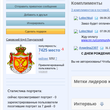
Комплименты
Отправить приватное сообщение
3 комплиментов в гостевой 
Добавить в друзья
Lolochka)
09.09.2
Игнорировать
Заказ будет оплаче
Lolochka)
07.09.20
Сделать подарок
Жду оплату
Саровский Клуб Покупателей
www.nn.ru/community
популярность:
Angelina2307
31.
-1
7425 место
↓
С ДНЕМ РОЖДЕНИЯ
рейтинг
3252
?
Вы не авторизованы! Чтоб
Привилегированный
пользователь
5
уровня
Метки лидеров
Статистика портрета:
сейчас просматривают портрет - 0
зарегистрированные пользователи
Интервью
посетившие портрет за 7 дней - 0